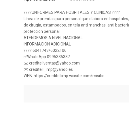
????UNIFORMES PARA HOSPITALES Y CLINICAS ????
Línea de prendas para personal que elabora en hospitales, 
de cirugía, estampados, en tela anti manchas, anti bacteria
protección personal.
ATENDEMOS A NIVEL NACIONAL
INFORMACIÓN ADICIONAL
???? 6041743/6022106
✅WhatsApp 0995335387
✉️ creditellventas@yahoo.com
✉️ creditell_imp@yahoo.es
WEB: https://creditellimp.wixsite.com/misitio