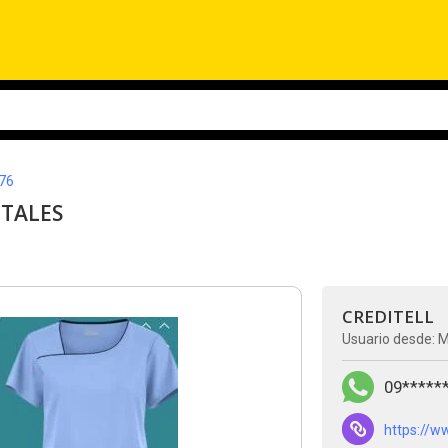
76
ITALES
CREDITELL
Usuario desde: 
09*****
https://w