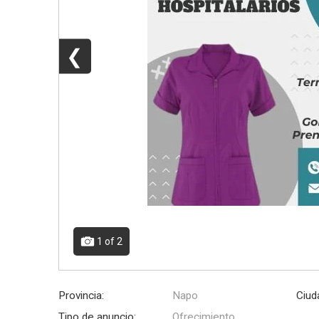
❮
1
of 2
Provincia:
Napo
Ciud
Tipo de anuncio:
Ofrecimiento