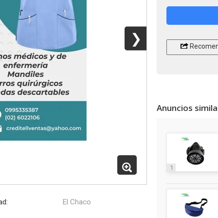
❯
Recomen
Anuncios simil
1
ad:
El Chaco