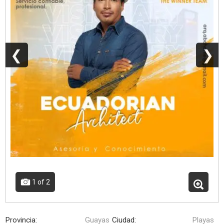
❮
❯
1
of 2
Provincia:
Guayas
Ciudad:
Playas