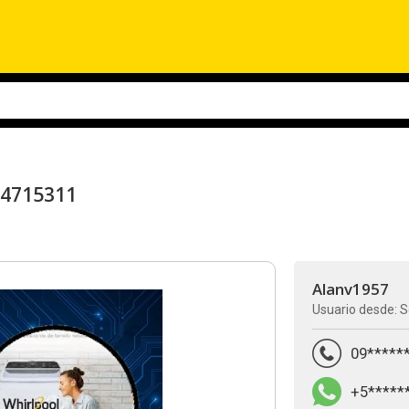
984715311
Alanv1957
Usuario desde: S
09*****
+5*****