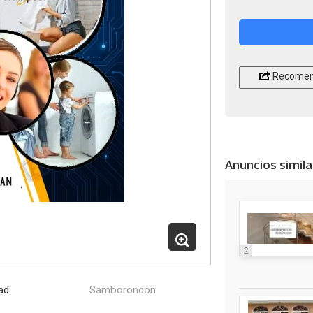
Recomen
Anuncios simil
2
ad:
Samborondón