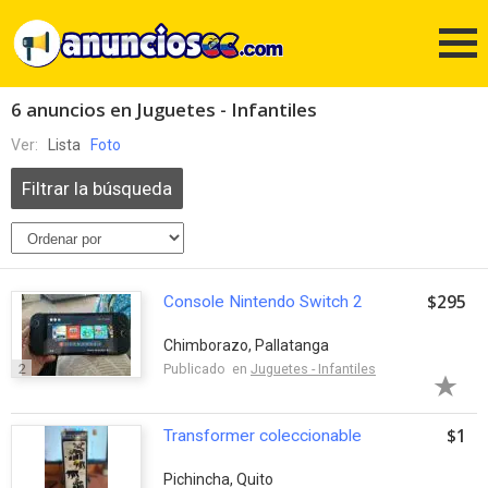
6 anuncios en Juguetes - Infantiles
Ver:
Lista
Foto
Filtrar la búsqueda
$295
Console Nintendo Switch 2
Chimborazo, Pallatanga
2
Publicado en
Juguetes - Infantiles
$1
Transformer coleccionable
Pichincha, Quito