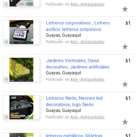
2
Publicado en
Arte - Antigüedades
$1
Letreros corporativos , Letrero
acrílico .letreros corpóreos
Guayas, Guayaquil
4
Publicado en
Arte - Antigüedades
$1
Jardines Verticales, Oasis
decorativo, Jardines artificiales
Guayas, Guayaquil
4
Publicado en
Arte - Antigüedades
$1
Letreros Neón, Neones led
decorativos, logo Neón
Guayas, Guayaquil
4
Publicado en
Arte - Antigüedades
$1
letreros metálicos 3d,letras