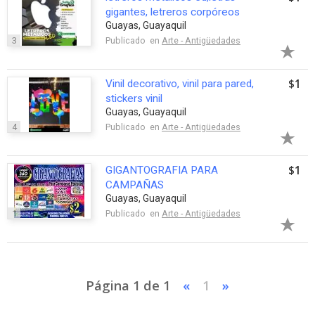
gigantes, letreros corpóreos
Guayas, Guayaquil
3
Publicado en
Arte - Antigüedades
$1
Vinil decorativo, vinil para pared,
stickers vinil
Guayas, Guayaquil
4
Publicado en
Arte - Antigüedades
$1
GIGANTOGRAFIA PARA
CAMPAÑAS
Guayas, Guayaquil
1
Publicado en
Arte - Antigüedades
Página 1 de 1
«
1
»