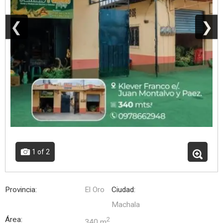
❮
❯
1
of 2
Provincia:
El Oro
Ciudad:
Machala
Área:
2
340 m