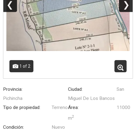
❮
❯
1
of 2
Provincia:
Ciudad:
San
Pichincha
Miguel De Los Bancos
Tipo de propiedad:
Terreno
Área:
11000
2
m
Condición:
Nuevo