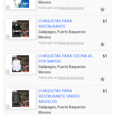
Moreno
2
Publicado en
Ropa Accesorios
$1
CHAQUETAS PARA
RESTAURANTE
Galápagos, Puerto Baquerizo
1
Moreno
Publicado en
Ropa Accesorios
$1
CHAQUETAS PARA COCINA AL
POR MAYOR
Galápagos, Puerto Baquerizo
1
Moreno
Publicado en
Ropa Accesorios
$1
CHAQUETAS PARA
RESTAURABTE VARIOS
MODELOS
1
Galápagos, Puerto Baquerizo
Moreno