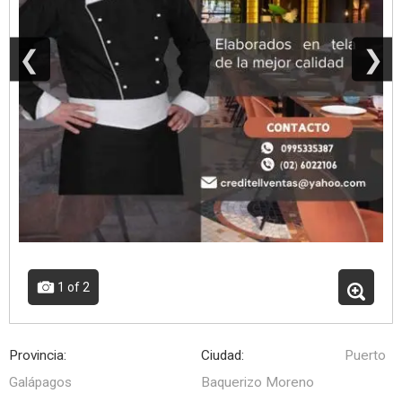
❮
❯
1
of 2
Provincia:
Ciudad:
Puerto
Galápagos
Baquerizo Moreno