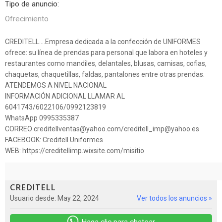
Tipo de anuncio:
Ofrecimiento
CREDITELL….Empresa dedicada a la confección de UNIFORMES
ofrece: su línea de prendas para personal que labora en hoteles y
restaurantes como mandiles, delantales, blusas, camisas, cofias,
chaquetas, chaquetillas, faldas, pantalones entre otras prendas.
ATENDEMOS A NIVEL NACIONAL
INFORMACIÓN ADICIONAL LLAMAR AL
6041743/6022106/0992123819
WhatsApp 0995335387
CORREO creditellventas@yahoo.com/creditell_imp@yahoo.es
FACEBOOK: Creditell Uniformes
WEB: https://creditellimp.wixsite.com/misitio
CREDITELL
Usuario desde: May 22, 2024
Ver todos los anuncios »
Haga clic para chatear