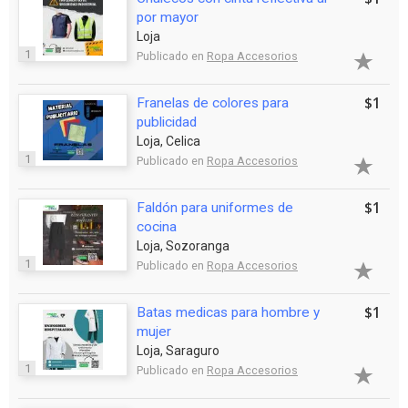
por mayor
Loja
1
Publicado en
Ropa Accesorios
$1
Franelas de colores para
publicidad
Loja, Celica
1
Publicado en
Ropa Accesorios
$1
Faldón para uniformes de
cocina
Loja, Sozoranga
1
Publicado en
Ropa Accesorios
$1
Batas medicas para hombre y
mujer
Loja, Saraguro
1
Publicado en
Ropa Accesorios