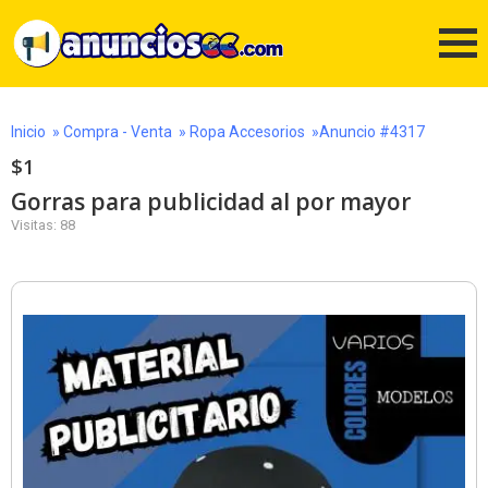
Inicio
»
Compra - Venta
»
Ropa Accesorios
»Anuncio #4317
$1
Gorras para publicidad al por mayor
Visitas: 88