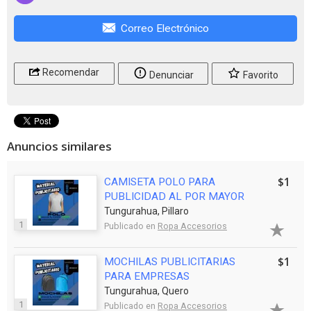
Correo Electrónico
Recomendar
Denunciar
Favorito
Anuncios similares
$1
CAMISETA POLO PARA
PUBLICIDAD AL POR MAYOR
Tungurahua, Pillaro
1
Publicado en
Ropa Accesorios
$1
MOCHILAS PUBLICITARIAS
PARA EMPRESAS
Tungurahua, Quero
1
Publicado en
Ropa Accesorios