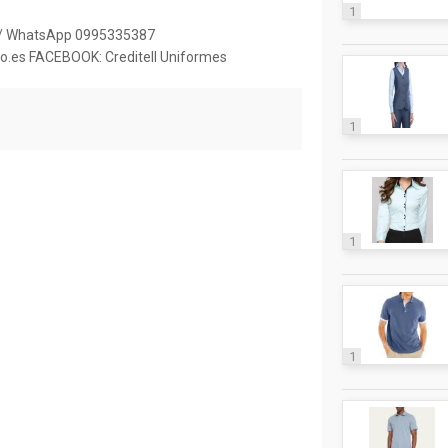
1
/ WhatsApp 0995335387
.es FACEBOOK: Creditell Uniformes
1
1
1