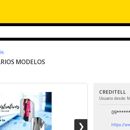
96
ARIOS MODELOS
CREDITELL
Usuario desde: 
09*****
❯
https://w