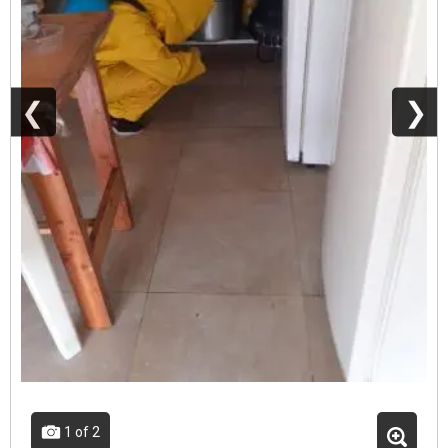
❮
❯
1
of 2