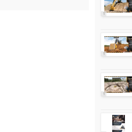
1
1
1