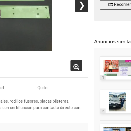
❯
Recomen
Anuncios simil
1
ad:
Quito
es, rodillos fusores, placas blisteras,
con certificación para contacto directo con
2