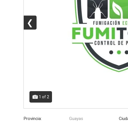
❮
1
of 2
Provincia:
Guayas
Ciud