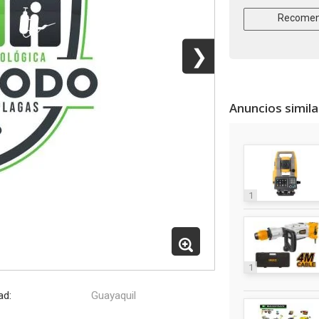
Recomen
❯
Anuncios simil
1
1
ad:
Guayaquil