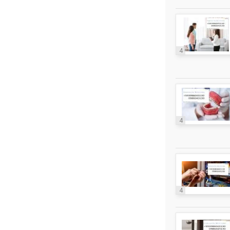
4
4
4