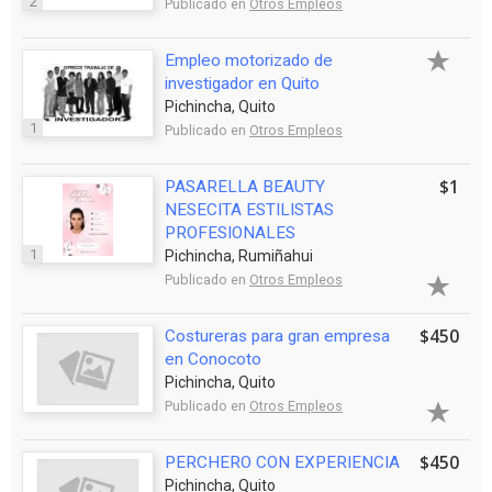
2
Publicado en
Otros Empleos
Empleo motorizado de
investigador en Quito
Pichincha, Quito
1
Publicado en
Otros Empleos
$1
PASARELLA BEAUTY
NESECITA ESTILISTAS
PROFESIONALES
1
Pichincha, Rumiñahui
Publicado en
Otros Empleos
$450
Costureras para gran empresa
en Conocoto
Pichincha, Quito
Publicado en
Otros Empleos
$450
PERCHERO CON EXPERIENCIA
Pichincha, Quito