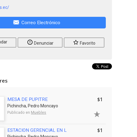
as.ec/
Correo Electrónico
dar
Denunciar
Favorito
ares
$1
MESA DE PUPITRE
Pichincha, Pedro Moncayo
Publicado en
Muebles
$1
ESTACION GERENCIAL EN L
Pichincha, Pedro Moncayo