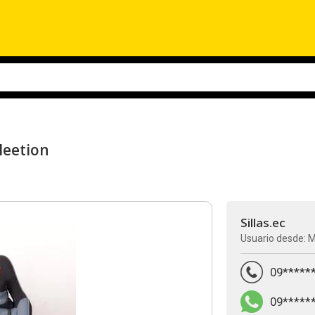
Meetion
Sillas.ec
Usuario desde: M
09*****
09*****