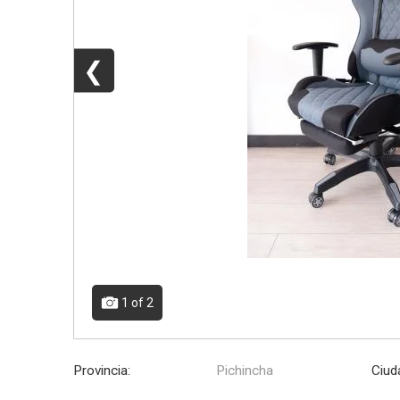
❮
1
of 2
Provincia:
Pichincha
Ciud