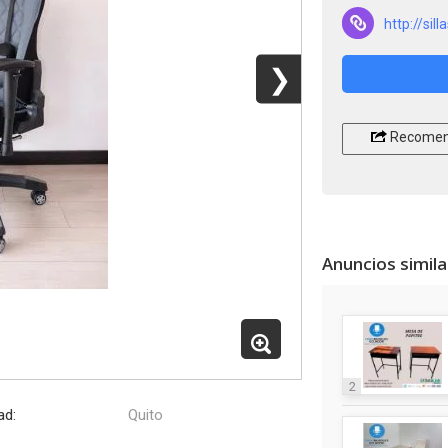
http://sill
❯
Recomen
Anuncios simil
2
ad:
Quito