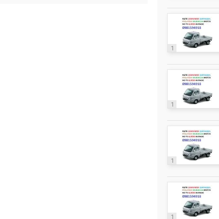
1
1
1
1