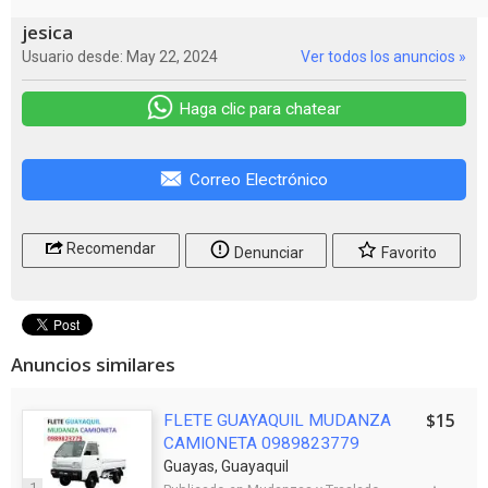
jesica
Usuario desde: May 22, 2024
Ver todos los anuncios »
Haga clic para chatear
Correo Electrónico
Recomendar
Denunciar
Favorito
Anuncios similares
$15
FLETE GUAYAQUIL MUDANZA
CAMIONETA 0989823779
Guayas, Guayaquil
1