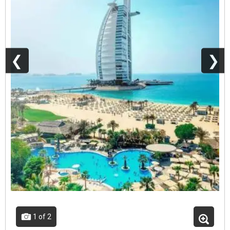
❮
❯
1
of 2