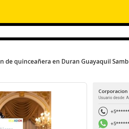
ión de quinceañera en Duran Guayaquil Sam
Corporacion
Usuario desde: A
+5*****
+5*****