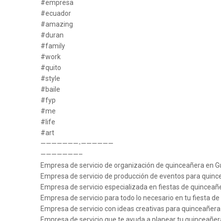
#empresa
#ecuador
#amazing
#duran
#family
#work
#quito
#style
#baile
#fyp
#me
#life
#art
———————-——————
———————–
Empresa de servicio de organización de quinceañera en G
Empresa de servicio de producción de eventos para quinc
Empresa de servicio especializada en fiestas de quinceañ
Empresa de servicio para todo lo necesario en tu fiesta de
Empresa de servicio con ideas creativas para quinceañera
Empresa de servicio que te ayuda a planear tu quinceañer