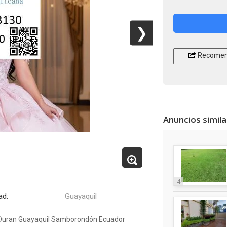
❯
Recomen
Anuncios simil
4
ad:
Guayaquil
n Duran Guayaquil Samborondón Ecuador