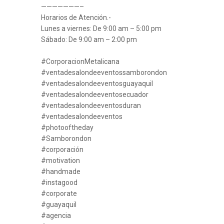
———————–
Horarios de Atención.-
Lunes a viernes: De 9:00 am – 5:00 pm
Sábado: De 9:00 am – 2:00 pm
#CorporacionMetalicana
#ventadesalondeeventossamborondon
#ventadesalondeeventosguayaquil
#ventadesalondeeventosecuador
#ventadesalondeeventosduran
#ventadesalondeeventos
#photooftheday
#Samborondon
#corporación
#motivation
#handmade
#instagood
#corporate
#guayaquil
#agencia