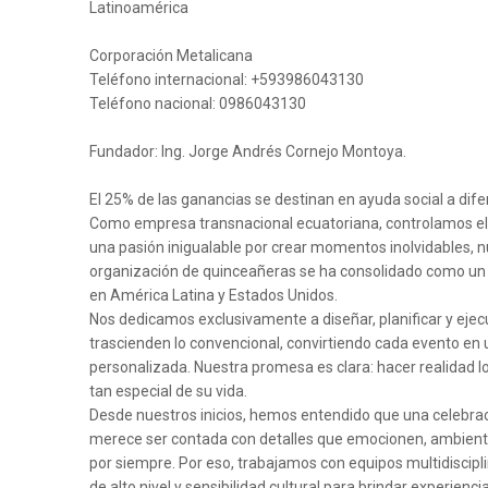
Latinoamérica
Corporación Metalicana
Teléfono internacional: +593986043130
Teléfono nacional: 0986043130
Fundador: Ing. Jorge Andrés Cornejo Montoya.
El 25% de las ganancias se destinan en ayuda social a dif
Como empresa transnacional ecuatoriana, controlamos el 
una pasión inigualable por crear momentos inolvidables, 
organización de quinceañeras se ha consolidado como un r
en América Latina y Estados Unidos.
Nos dedicamos exclusivamente a diseñar, planificar y eje
trascienden lo convencional, convirtiendo cada evento en
personalizada. Nuestra promesa es clara: hacer realidad lo
tan especial de su vida.
Desde nuestros inicios, hemos entendido que una celebraci
merece ser contada con detalles que emocionen, ambien
por siempre. Por eso, trabajamos con equipos multidiscipli
de alto nivel y sensibilidad cultural para brindar experienci