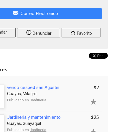
Correo Electrónico
dar
Denunciar
Favorito
ares
$2
vendo césped san Agustín
Guayas, Milagro
Publicado en
Jardinería
$25
Jardineria y mantenimiento
Guayas, Guayaquil
Publicado en
Jardinería