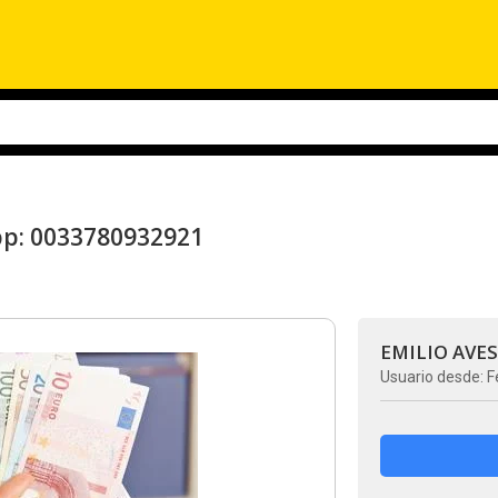
pp: 0033780932921
EMILIO AVE
Usuario desde: F