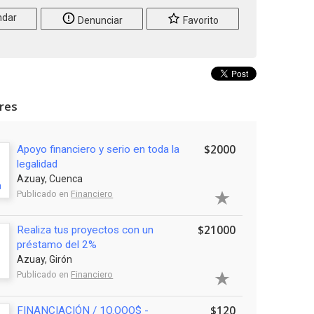
dar
Denunciar
Favorito
ares
$2000
Apoyo financiero y serio en toda la
legalidad
Azuay, Cuenca
Publicado en
Financiero
$21000
Realiza tus proyectos con un
préstamo del 2%
Azuay, Girón
Publicado en
Financiero
$120
FINANCIACIÓN / 1O.OOO$ -