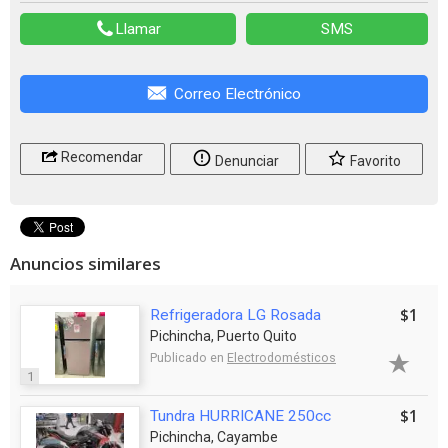
Llamar
SMS
Correo Electrónico
Recomendar
Denunciar
Favorito
Anuncios similares
$1
Refrigeradora LG Rosada
Pichincha, Puerto Quito
Publicado en
Electrodomésticos
1
$1
Tundra HURRICANE 250cc
Pichincha, Cayambe