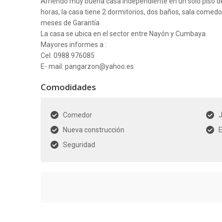
Arriendo muy buena casa independiente en un solo piso de
horas, la casa tiene 2 dormitorios, dos baños, sala comedor
meses de Garantía
La casa se ubica en el sector entre Nayón y Cumbaya.
Mayores informes a :
Cel. 0988 976085
E- mail: pangarzon@yahoo.es
Comodidades
Comedor
J
Nueva construcción
Seguridad