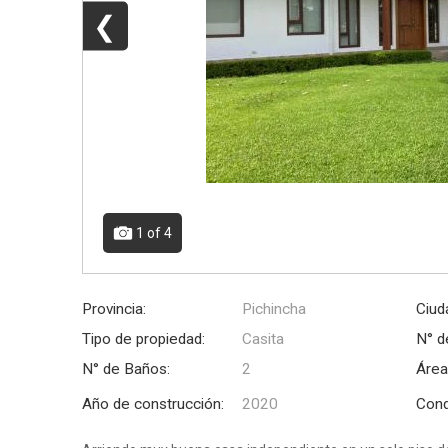
❮
1
of 4
Provincia:
Pichincha
Ciud
Tipo de propiedad:
Casita
N° d
N° de Baños:
2
Área
Año de construcción:
2020
Cond