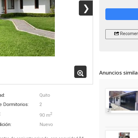
❯
Recomen
Anuncios simil
ad:
Quito
e Dormitorios:
2
2
:
2
90 m
ición:
Nuevo