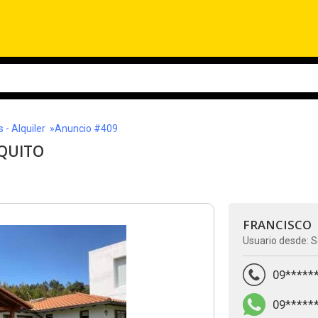
- Alquiler
»Anuncio #409
 QUITO
FRANCISCO
Usuario desde: S
09*****
09*****