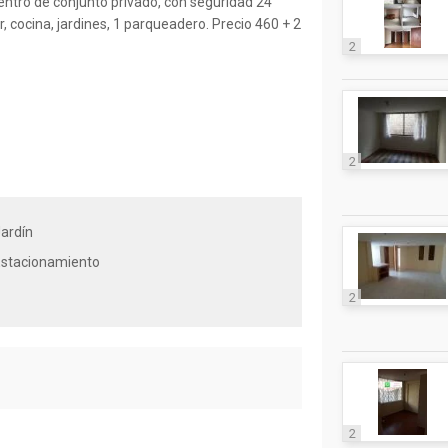
ntro de conjunto privado, con seguridad 24
, cocina, jardines, 1 parqueadero. Precio 460 + 2
2
2
ardín
Estacionamiento
2
2