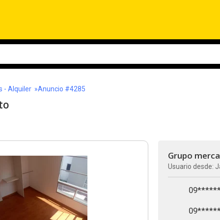
- Alquiler
»Anuncio #4285
to
Grupo merc
Usuario desde: J
09*****
09*****