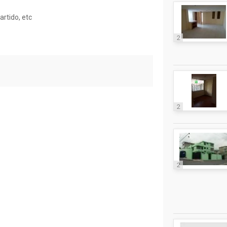
rtido, etc
2
2
2