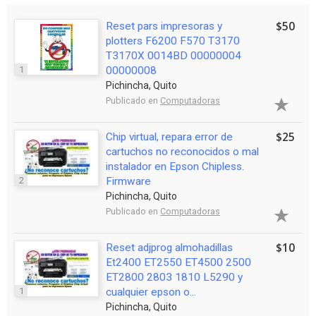
$50
Reset pars impresoras y
plotters F6200 F570 T3170
T3170X 0014BD 00000004
1
00000008
Pichincha, Quito
Publicado en
Computadoras
$25
Chip virtual, repara error de
cartuchos no reconocidos o mal
instalador en Epson Chipless.
2
Firmware
Pichincha, Quito
Publicado en
Computadoras
$10
Reset adjprog almohadillas
Et2400 ET2550 ET4500 2500
ET2800 2803 1810 L5290 y
1
cualquier epson o...
Pichincha, Quito