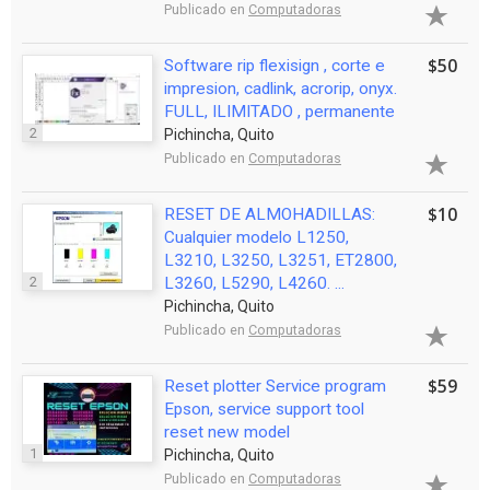
Publicado en
Computadoras
$50
Software rip flexisign , corte e
impresion, cadlink, acrorip, onyx.
FULL, ILIMITADO , permanente
2
Pichincha, Quito
Publicado en
Computadoras
$10
RESET DE ALMOHADILLAS:
Cualquier modelo L1250,
L3210, L3250, L3251, ET2800,
2
L3260, L5290, L4260. ...
Pichincha, Quito
Publicado en
Computadoras
$59
Reset plotter Service program
Epson, service support tool
reset new model
1
Pichincha, Quito
Publicado en
Computadoras