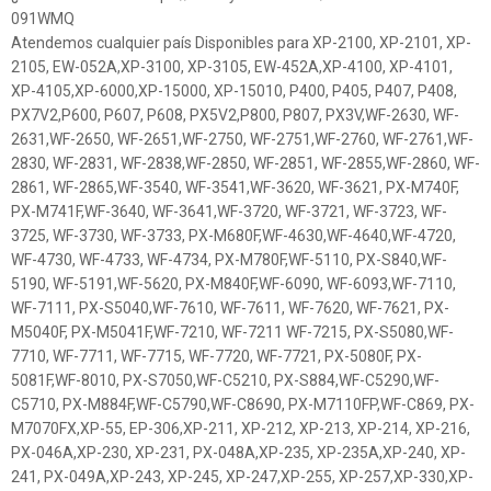
091WMQ
Atendemos cualquier país Disponibles para XP-2100, XP-2101, XP-
2105, EW-052A,XP-3100, XP-3105, EW-452A,XP-4100, XP-4101,
XP-4105,XP-6000,XP-15000, XP-15010, P400, P405, P407, P408,
PX7V2,P600, P607, P608, PX5V2,P800, P807, PX3V,WF-2630, WF-
2631,WF-2650, WF-2651,WF-2750, WF-2751,WF-2760, WF-2761,WF-
2830, WF-2831, WF-2838,WF-2850, WF-2851, WF-2855,WF-2860, WF-
2861, WF-2865,WF-3540, WF-3541,WF-3620, WF-3621, PX-M740F,
PX-M741F,WF-3640, WF-3641,WF-3720, WF-3721, WF-3723, WF-
3725, WF-3730, WF-3733, PX-M680F,WF-4630,WF-4640,WF-4720,
WF-4730, WF-4733, WF-4734, PX-M780F,WF-5110, PX-S840,WF-
5190, WF-5191,WF-5620, PX-M840F,WF-6090, WF-6093,WF-7110,
WF-7111, PX-S5040,WF-7610, WF-7611, WF-7620, WF-7621, PX-
M5040F, PX-M5041F,WF-7210, WF-7211 WF-7215, PX-S5080,WF-
7710, WF-7711, WF-7715, WF-7720, WF-7721, PX-5080F, PX-
5081F,WF-8010, PX-S7050,WF-C5210, PX-S884,WF-C5290,WF-
C5710, PX-M884F,WF-C5790,WF-C8690, PX-M7110FP,WF-C869, PX-
M7070FX,XP-55, EP-306,XP-211, XP-212, XP-213, XP-214, XP-216,
PX-046A,XP-230, XP-231, PX-048A,XP-235, XP-235A,XP-240, XP-
241, PX-049A,XP-243, XP-245, XP-247,XP-255, XP-257,XP-330,XP-