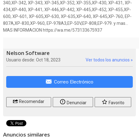
340,XP-342, XP-343, XP-345,XP-352, XP-355,XP-430, XP-431, XP-
434,XP-440, XP-441, XP-446,XP-442, XP-445,XP-452, XP-455,XP-
600, XP-601, XP-605,XP-630, XP-635,XP-640, XP-645,XP-760, EP-
807A,XP-830,XP-960, EP-978A3,EP-50V,EP-808,EP-979. y mas...
MAS INFORMACION https://wa.me/573133675937
Nelson Software
Usuario desde: Oct 18, 2023
Ver todos los anuncios »
Correo Electrónico
Recomendar
Denunciar
Favorito
Anuncios similares