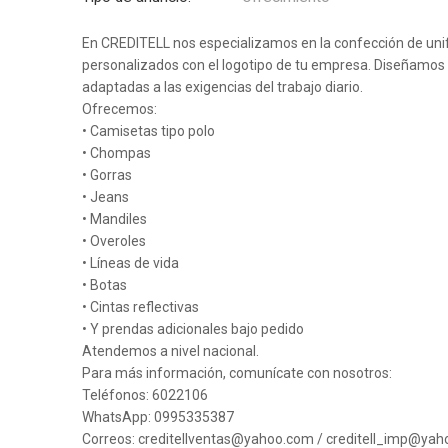
En CREDITELL nos especializamos en la confección de unif
personalizados con el logotipo de tu empresa. Diseñamos 
adaptadas a las exigencias del trabajo diario.
Ofrecemos:
• Camisetas tipo polo
• Chompas
• Gorras
• Jeans
• Mandiles
• Overoles
• Líneas de vida
• Botas
• Cintas reflectivas
• Y prendas adicionales bajo pedido
Atendemos a nivel nacional.
Para más información, comunícate con nosotros:
Teléfonos: 6022106
WhatsApp: 0995335387
Correos: creditellventas@yahoo.com / creditell_imp@yah