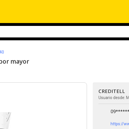
40
 por mayor
CREDITELL
Usuario desde: 
09*****
https://w