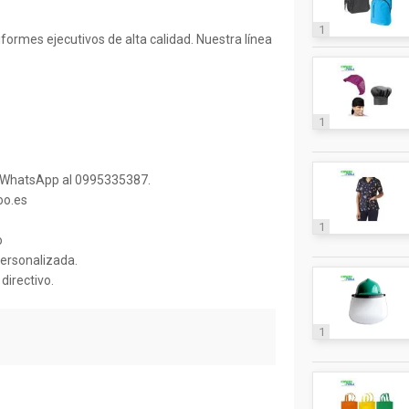
1
ormes ejecutivos de alta calidad. Nuestra línea
1
r WhatsApp al 0995335387.
oo.es
1
o
personalizada.
directivo.
1